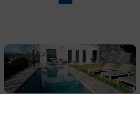
PLAISIRS D’O vous propose un accompagnement
complet et personnalisé : de l’étude initiale à la mise en
eau, en passant par la conception technique, les
démarches administratives et le suivi du chantier. Notre
équipe vous guide à chaque étape pour garantir une
réalisation conforme à vos attentes, durable et facile à
entretenir.